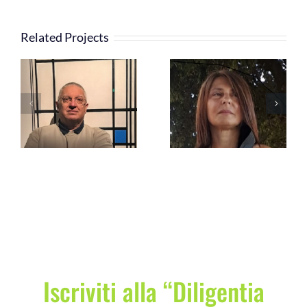
COMMUNITY
Related Projects
LOGIN
Claudia
–
Rosario Zaccà –
Franceschelli –
Vice-President
Vice-President
Iscriviti alla “Diligentia