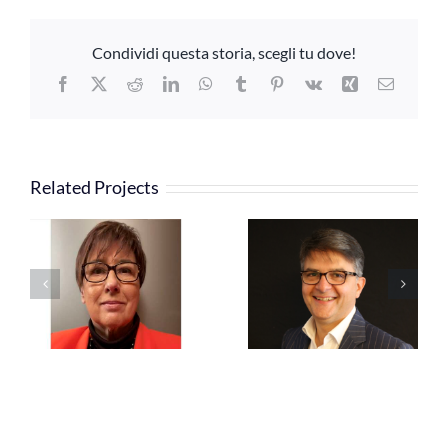
Condividi questa storia, scegli tu dove!
Facebook
X
Reddit
LinkedIn
WhatsApp
Tumblr
Pinterest
Vk
Xing
Email
Related Projects
Freschi Carlo
Cavallari Cristiano
Enrico