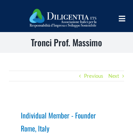
Skip
to
Togg
content
Navig
Tronci Prof. Massimo
HOME
ABOUT
INFORM
Previous
Next
SHARE
IMPLEMENT
LEARN
Individual Member - Founder
Rome, Italy
PROGRAMS