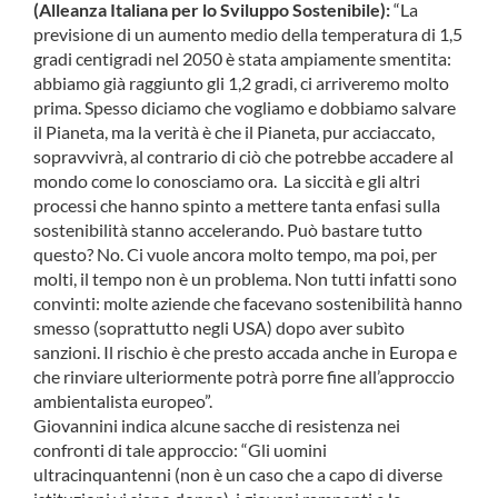
(Alleanza Italiana per lo Sviluppo Sostenibile):
“La
previsione di un aumento medio della temperatura di 1,5
gradi centigradi nel 2050 è stata ampiamente smentita:
abbiamo già raggiunto gli 1,2 gradi, ci arriveremo molto
prima. Spesso diciamo che vogliamo e dobbiamo salvare
il Pianeta, ma la verità è che il Pianeta, pur acciaccato,
sopravvivrà, al contrario di ciò che potrebbe accadere al
mondo come lo conosciamo ora. La siccità e gli altri
processi che hanno spinto a mettere tanta enfasi sulla
sostenibilità stanno accelerando. Può bastare tutto
questo? No. Ci vuole ancora molto tempo, ma poi, per
molti, il tempo non è un problema. Non tutti infatti sono
convinti: molte aziende che facevano sostenibilità hanno
smesso (soprattutto negli USA) dopo aver subìto
sanzioni. Il rischio è che presto accada anche in Europa e
che rinviare ulteriormente potrà porre fine all’approccio
ambientalista europeo”.
Giovannini indica alcune sacche di resistenza nei
confronti di tale approccio: “Gli uomini
ultracinquantenni (non è un caso che a capo di diverse