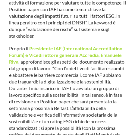
attività di formazione per valutare tutte le competenze. Il
Position paper con IAF ha come tema-chiave la
valutazione degli impatti futuri su tutti i fattori ESG, in
linea peraltro con i principi del DNSH”. La keyword è
dunque “valutazione dei rischi” sul sistema e sugli
stakeholder.
Proprio il
Presidente IAF (International Accreditation
Forum) e Vicedirettore generale Accredia, Emanuele
Riva
,
approfondisce gli aspetti del documento realizzato
dal gruppo di lavoro: “Con l’obiettivo di facilitare scambi
e abbattere le barriere commerciali, come IAF abbiamo
due traguardi: la digitalizzazione e la sostenibilità.
Durante il mio incarico in IAF ho avviato un gruppo di
lavoro specifico sulla sostenibilità: in tal senso, è in fase
di revisione un Position paper che sarà presentato la
settimana prossima a Belfast. L’affidabilità della
validazione e verifica dell’informativa societaria della
sostenibilità e di un rating ESG richiede processi
standardizzati; si apre la possibilità (con la prossima
ratifica del documento da parte degli Stati Membri) sia