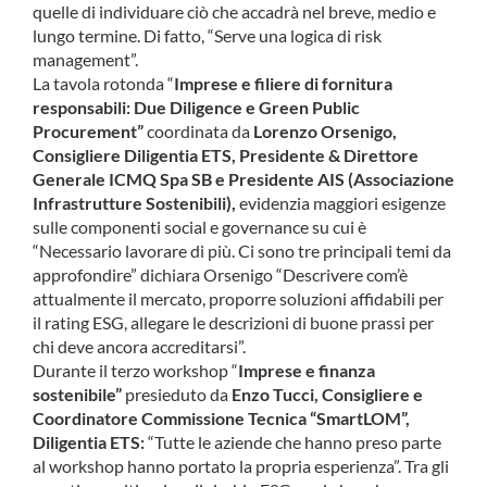
quelle di individuare ciò che accadrà nel breve, medio e
lungo termine. Di fatto, “Serve una logica di risk
management”.
La tavola rotonda “
Imprese e filiere di fornitura
responsabili: Due Diligence e Green Public
Procurement”
coordinata da
Lorenzo Orsenigo,
Consigliere Diligentia ETS, Presidente & Direttore
Generale ICMQ Spa SB e Presidente AIS (Associazione
Infrastrutture Sostenibili),
evidenzia maggiori esigenze
sulle componenti social e governance su cui è
“Necessario lavorare di più. Ci sono tre principali temi da
approfondire” dichiara Orsenigo “Descrivere com’è
attualmente il mercato, proporre soluzioni affidabili per
il rating ESG, allegare le descrizioni di buone prassi per
chi deve ancora accreditarsi”.
Durante il terzo workshop “
Imprese e finanza
sostenibile”
presieduto da
Enzo Tucci, Consigliere e
Coordinatore Commissione Tecnica “SmartLOM”,
Diligentia ETS:
“Tutte le aziende che hanno preso parte
al workshop hanno portato la propria esperienza”. Tra gli