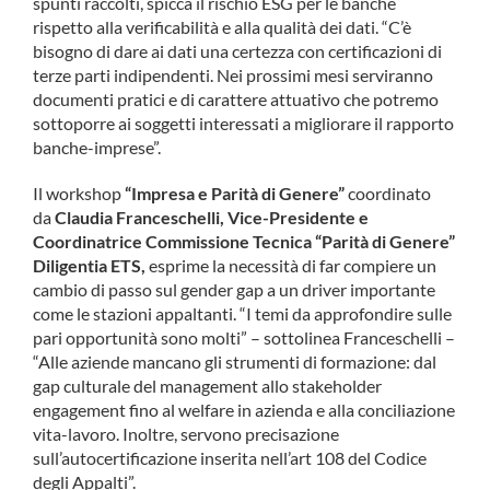
spunti raccolti, spicca il rischio ESG per le banche
rispetto alla verificabilità e alla qualità dei dati. “C’è
bisogno di dare ai dati una certezza con certificazioni di
terze parti indipendenti. Nei prossimi mesi serviranno
documenti pratici e di carattere attuativo che potremo
sottoporre ai soggetti interessati a migliorare il rapporto
banche-imprese”.
Il workshop
“Impresa e Parità di Genere”
coordinato
da
Claudia Franceschelli, Vice-Presidente e
Coordinatrice Commissione Tecnica “Parità di Genere”
Diligentia ETS,
esprime la necessità di far compiere un
cambio di passo sul gender gap a un driver importante
come le stazioni appaltanti. “I temi da approfondire sulle
pari opportunità sono molti” – sottolinea Franceschelli –
“Alle aziende mancano gli strumenti di formazione: dal
gap culturale del management allo stakeholder
engagement fino al welfare in azienda e alla conciliazione
vita-lavoro. Inoltre, servono precisazione
sull’autocertificazione inserita nell’art 108 del Codice
degli Appalti”.