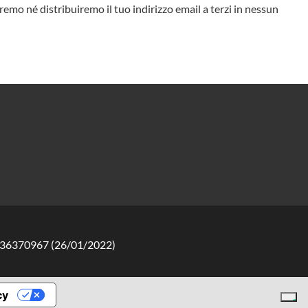
eremo né distribuiremo il tuo indirizzo email a terzi in nessun
12136370967 (26/01/2022)
cy