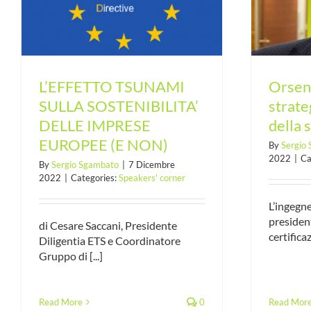
E
per i temi ESG della sostenibilità
L’EFFETTO TSUNAMI
Orseni
SULLA SOSTENIBILITA’
strate
DELLE IMPRESE
della 
EUROPEE (E NON)
By
Sergio
2022
|
Ca
By
Sergio Sgambato
|
7 Dicembre
2022
|
Categories:
Speakers' corner
L’ingegn
presiden
di Cesare Saccani, Presidente
certifica
Diligentia ETS e Coordinatore
Gruppo di [...]
Read More
0
Read Mor