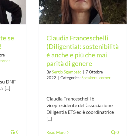
e e più che mai
genere
ste se
Claudia Franceschelli
!
(Diligentia): sostenibilità
è anche e più che mai
bre
corner
parità di genere
By
Sergio Sgambato
|
7 Ottobre
2022
|
Categories:
Speakers' corner
e su DNF
 [...]
Claudia Franceschelli è
vicepresidente dell’associazione
Diligentia ETS ed è coordinatrice
[...]
0
Read More
0