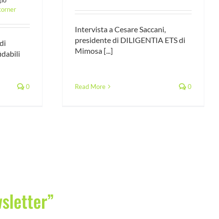
corner
Intervista a Cesare Saccani,
presidente di DILIGENTIA ETS di
di
Mimosa [...]
idabili
0
Read More
0
wsletter”