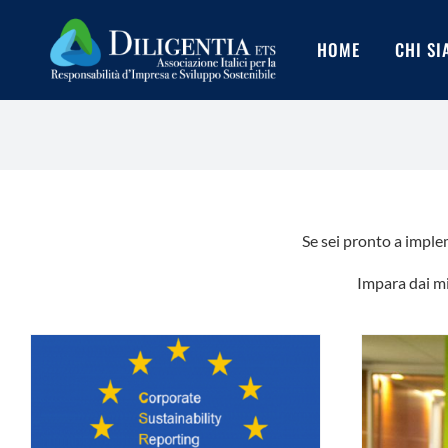
Salta
al
HOME
CHI S
contenuto
Se sei pronto a implem
Impara dai mi
Orsenigo: Diligentia è strategica
Ma