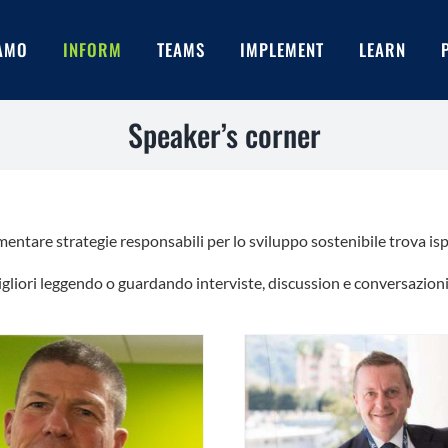
IAMO
INFORM
TEAMS
IMPLEMENT
LEARN
Speaker’s corner
entare strategie responsabili per lo sviluppo sostenibile trova isp
gliori leggendo o guardando interviste, discussion e conversazioni 
Claudia Franceschell
i chiedere all’oste se il suo vino