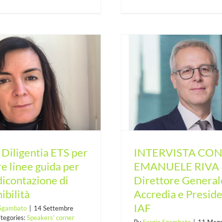
INTERVISTA CON EMANUELE
L’Associazione per
RIVA – Vice Direttore Generale
delle imprese verso 
Accredia e Presidente IAF
misurab
Diligentia ETS per
INTERVISTA CO
re linee guida per
EMANUELE RIVA –
dicontazione di
Direttore General
ibilità
Accredia e Presid
IAF
 Sgambato
|
14 Settembre
tegories:
Speakers' corner
By
Sergio Sgambato
|
11 Magg