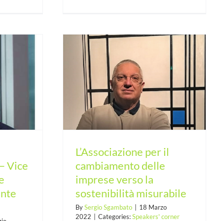
 il cambiamento
la sostenibilità
ile
N
L’Associazione per il
 Vice
cambiamento delle
e
imprese verso la
ente
sostenibilità misurabile
By
Sergio Sgambato
|
18 Marzo
2022
|
Categories:
Speakers' corner
io