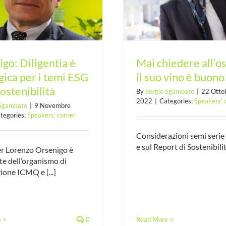
sostenibilità è anch
è buono!
parità di 
go: Diligentia è
Mai chiedere all’o
gica per i temi ESG
il suo vino è buono
sostenibilità
By
Sergio Sgambato
|
22 Otto
2022
|
Categories:
Speakers' 
 Sgambato
|
9 Novembre
tegories:
Speakers' corner
Considerazioni semi seri
e sul Report di Sostenibilità
er Lorenzo Orsenigo è
te dell’organismo di
zione ICMQ e [...]
e
0
Read More