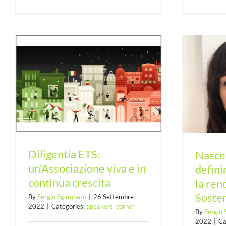
Nasce Diligentia ETS per definire
linee guida per la rendicontazione
di Sostenibilità
Diligentia ETS:
Nasce 
un’Associazione viva e in
defini
continua crescita
la ren
Sosten
By
Sergio Sgambato
|
26 Settembre
2022
|
Categories:
Speakers' corner
By
Sergio
2022
|
Ca