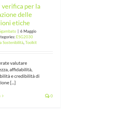
 verifica per la
azione delle
ioni etiche
 Sgambato
|
6 Maggio
tegories:
ESG2030
a Sostenibilità
,
Toolkit
erate valutare
zza, affidabilità,
lità e credibilità di
one [...]
e
0