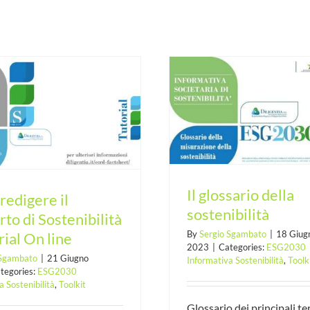
Questionario di 
Il glossario della sostenibilità
sulla parità 
Il glossario della
edigere il
sostenibilità
to di Sostenibilità
By
Sergio Sgambato
|
18 Giug
rial On line
2023
|
Categories:
ESG2030
 Sgambato
|
21 Giugno
Informativa Sostenibilità
,
Toolk
tegories:
ESG2030
a Sostenibilità
,
Toolkit
Glossario dei principali te