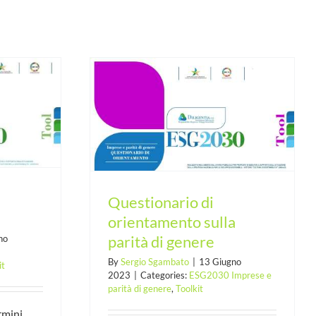
orientamento
di genere
Questionario di
orientamento sulla
parità di genere
no
By
Sergio Sgambato
|
13 Giugno
it
2023
|
Categories:
ESG2030 Imprese e
parità di genere
,
Toolkit
rmini