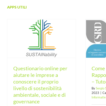
APPS UTILI
e
Come redigere il Rapporto di
,
Sostenibilità – Tutorial On line
Questionario online per
Come r
aiutare le imprese a
Rappor
conoscere il proprio
– Tuto
livello di sostenibilità
By
Sergio
2023
|
Ca
ambientale, sociale e di
Informativ
governance