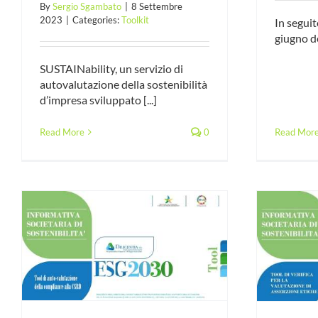
By
Sergio Sgambato
|
8 Settembre
2023
|
Categories:
Toolkit
In seguit
giugno de
SUSTAINability, un servizio di
autovalutazione della sostenibilità
d’impresa sviluppato [...]
Read Mor
Read More
0
Tool di verifica per la valultazione
delle asserzioni etiche