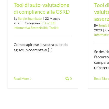
Tool di auto-valutazione
Tool di
di compliance alla CSRD
valult
asserz
By
Sergio Sgambato
|
22 Maggio
2023
|
Categories:
ESG2030
By
Sergio
Informativa Sostenibilità
,
Toolkit
2023
|
Ca
Informativ
Come capire se la vostra azienda
agisce in coerenza ai [...]
Se desid
l’accurate
comparabi
un’asserzi
Read Mor
Read More
0