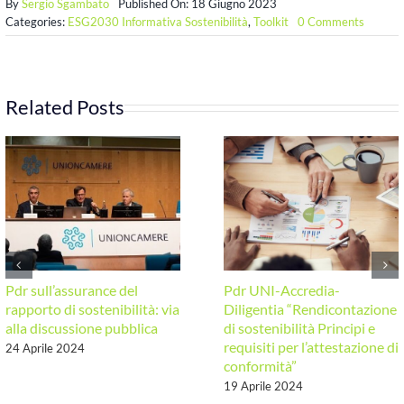
By
Sergio Sgambato
Published On: 18 Giugno 2023
on
Categories:
ESG2030 Informativa Sostenibilità
,
Toolkit
0 Comments
Il
glossari
della
sostenib
Related Posts
Pdr sull’assurance del
Pdr UNI-Accredia-
rapporto di sostenibilità: via
Diligentia “Rendicontazione
alla discussione pubblica
di sostenibilità Principi e
requisiti per l’attestazione di
24 Aprile 2024
conformità”
19 Aprile 2024