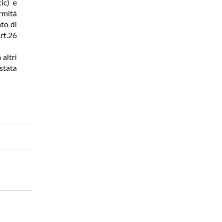
ic) e
ormità
ato di
rt.26
 altri
stata