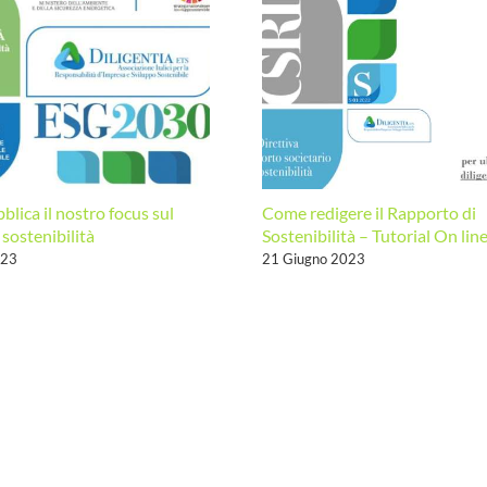
per
l’attestazione
di
conformità”
blica il nostro focus sul
Come redigere il Rapporto di
 sostenibilità
Sostenibilità – Tutorial On lin
023
21 Giugno 2023