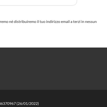
eremo né distribuiremo il tuo indirizzo email a terzi in nessun
2136370967 (26/01/2022)