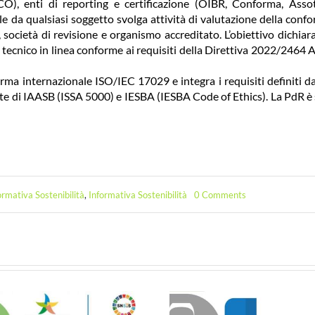
 enti di reporting e certificazione (OIBR, Conforma, Assot
e da qualsiasi soggetto svolga attività di valutazione della conf
, società di revisione e organismo accreditato. L’obiettivo dichiar
ecnico in linea conforme ai requisiti della Direttiva 2022/2464 A
orma internazionale ISO/IEC 17029 e integra i requisiti definiti da
rte di IAASB (ISSA 5000) e IESBA (IESBA Code of Ethics). La PdR è 
on
mativa Sostenibilità
,
Informativa Sostenibilità
0 Comments
Pdr
UNI-
Accredia-
Diligentia
“Rendicontazione
di
sostenibilità
Principi
e
requisiti