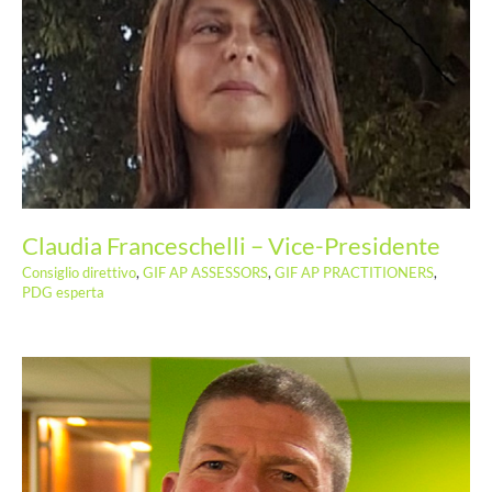
Rosario Zaccà – Vice-Presidente
Claudia Franceschelli – Vice-Presidente
Consiglio direttivo
,
GIF AP ASSESSORS
,
GIF AP PRACTITIONERS
,
PDG esperta