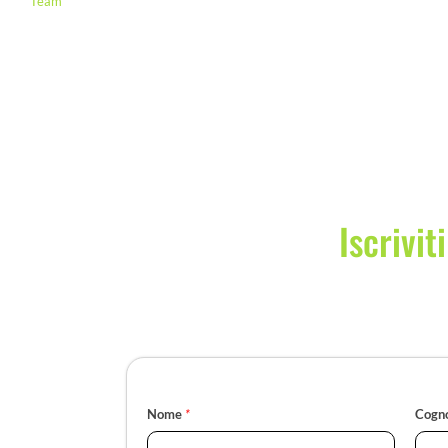
Team
Iscrivit
Nome
*
Cogn