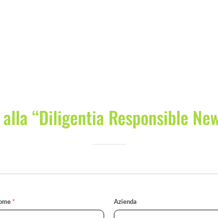
i alla “Diligentia Responsible Ne
ome
*
Azienda