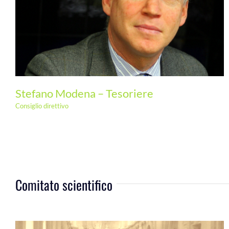
Lorenzo Orsenigo – Membro
Stefano Modena – Tesoriere
Consiglio direttivo
Comitato scientifico