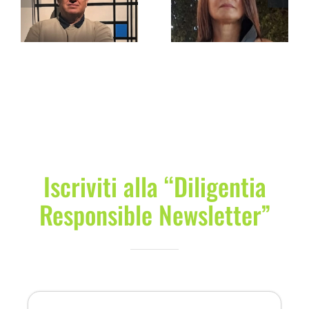
–
Rosario Zaccà –
Franceschelli –
COMMUNITY
Vice-Presidente
Vice-Presidente
LOGIN
Iscriviti alla “Diligentia
Responsible Newsletter”