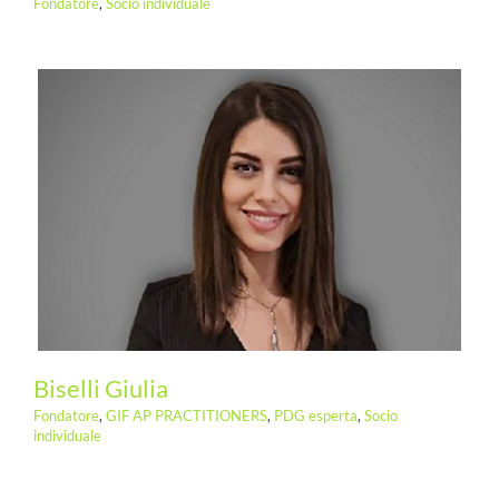
Fondatore
,
Socio individuale
Biselli Giulia
Fondatore
,
GIF AP PRACTITIONERS
,
PDG esperta
,
Socio
individuale