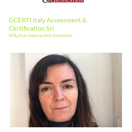
GCERTI Italy Assessment &
Certification Srl
AVB
,
Socio Impresa
,
Socio Sostenitore