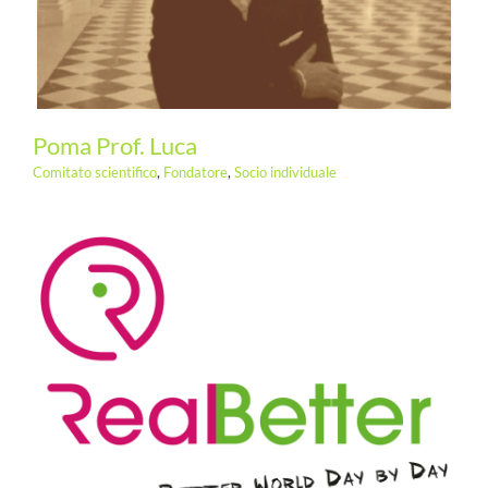
Poma Prof. Luca
Comitato scientifico
,
Fondatore
,
Socio individuale