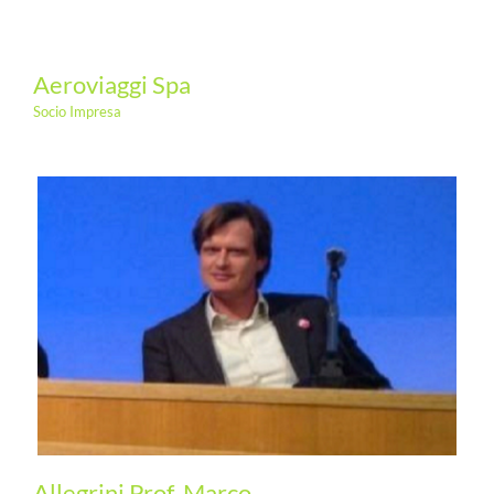
COMMUNITY
Aeroviaggi Spa
LOGIN
Socio Impresa
Allegrini Prof. Marco