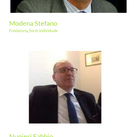
Modena Stefano
Fondatore
,
Socio individuale
Nupieri Fabbio