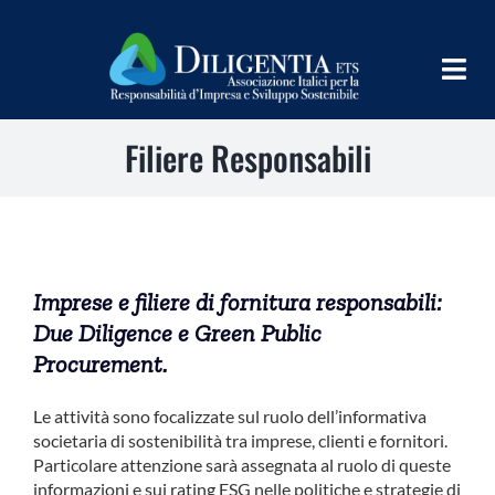
Salta
al
contenuto
Togg
Navig
Filiere Responsabili
HOME
CHI SIAMO
INFORM
Imprese e filiere di fornitura responsabili:
TEAMS
Due Diligence e Green Public
Procurement.
IMPLEMENT
LEARN
Le attività sono focalizzate sul ruolo dell’informativa
societaria di sostenibilità tra imprese, clienti e fornitori.
Particolare attenzione sarà assegnata al ruolo di queste
PROGRAMS
informazioni e sui rating ESG nelle politiche e strategie di