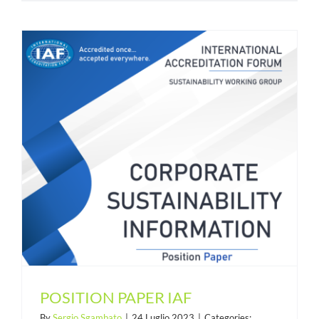
POSITION PAPER IAF
By
Sergio Sgambato
|
24 Luglio 2023
|
Categories: