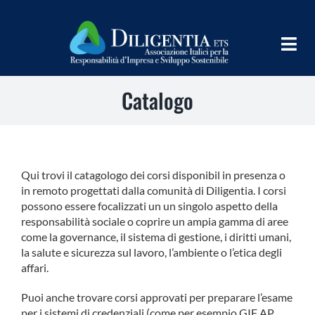
Salta
al
contenuto
Togg
Navig
Catalogo
HOME
CHI SIAMO
INFORM
Qui trovi il catagologo dei corsi disponibil in presenza o
in remoto progettati dalla comunità di Diligentia. I corsi
TEAMS
possono essere focalizzati un un singolo aspetto della
responsabilità sociale o coprire un ampia gamma di aree
IMPLEMENT
come la governance, il sistema di gestione, i diritti umani,
la salute e sicurezza sul lavoro, l’ambiente o l’etica degli
LEARN
affari.
Puoi anche trovare corsi approvati per preparare l’esame
PROGRAMS
per i sistemi di credenziali (come per esempio GIF AP