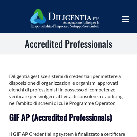
Salta
al
contenuto
Togg
Navig
Accredited Professionals
HOME
CHI SIAMO
INFORM
Diligentia gestisce sistemi di credenziali per mettere a
disposizione di organizzazioni e organismi approvati
TEAMS
elenchi di professionisti in possesso di competenze
verificare per svolgere attività di consulenza e auditing
IMPLEMENT
nell’ambito di schemi di cui è Programme Operator.
GIF AP (Accredited Professionals)
LEARN
PROGRAMS
Il
GIF AP
Credentialing system è finalizzato a certificare