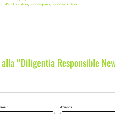
AVB
,
Fondatore
,
Socio Impresa
,
Socio Sostenitore
i alla “Diligentia Responsible Ne
ome
*
Azienda