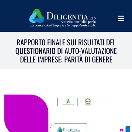
Salta
al
contenuto
Togg
Navig
HOME
RAPPORTO FINALE SUI RISULTATI DEL
QUESTIONARIO DI AUTO-VALUTAZIONE
CHI SIAMO
DELLE IMPRESE: PARITÀ DI GENERE
INFORM
TEAMS
IMPLEMENT
LEARN
PROGRAMS