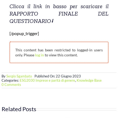
Clicca il link in basso per scaricare il
RAPPORTO FINALE DEL
QUESTIONARIO⭣
[/popup_trigger]
This content has been restricted to logged-in users
only. Please
log in
to view this content.
By
Sergio Sgambato
Published On: 22 Giugno 2023
Categories:
ESG2030 Imprese e parità di genere
,
Knowledge Base
on
0 Comments
Rapporto
finale
sui
risultati
del
Related Posts
questionario
di