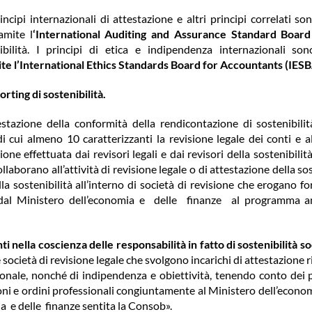
rincipi internazionali di attestazione e altri principi correlati son
amite l
‘International Auditing and Assurance Standard Board
nibilità. I principi di etica e indipendenza internazionali son
e l’International Ethics Standards Board for Accountants (IESBA
orting di sostenibilità.
’attestazione della conformità della rendicontazione di sostenibil
di cui almeno 10 caratterizzanti la revisione legale dei conti e
azione effettuata dai revisori legali e dai revisori della sostenibilit
laborano all’attività di revisione legale o di attestazione della sos
la sostenibilità all’interno di società di revisione che erogano f
e dal Ministero dell’economia e delle finanze al programma a
i nella coscienza delle responsabilità in fatto di sostenibilità so
le società di revisione legale che svolgono incarichi di attestazione
ionale, nonché di indipendenza e obiettività, tenendo conto dei p
oni e ordini professionali congiuntamente al Ministero dell’econom
a e delle finanze sentita la Consob».