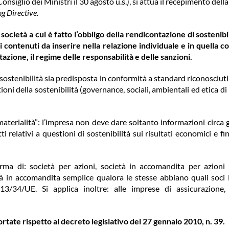
nsiglio dei Ministri il 30 agosto u.s.), si attua il recepimento della
ng Directive
.
cietà a cui è fatto l’obbligo della rendicontazione di sostenibil
 i contenuti da inserire nella relazione individuale e in quella c
azione, il regime delle responsabilità e delle sanzioni.
ostenibilità sia predisposta in conformità a standard riconosciuti
i della sostenibilità (governance, sociali, ambientali ed etica di
terialità”: l’impresa non deve dare soltanto informazioni circa g
 relativi a questioni di sostenibilità sui risultati economici e fin
 forma di: società per azioni, società in accomandita per azioni
età in accomandita semplice qualora le stesse abbiano quali soci 
013/34/UE. Si applica inoltre: alle imprese di assicurazione, 
rtate rispetto al decreto legislativo del 27 gennaio 2010, n. 39.