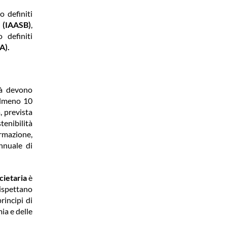
o definiti
 (IAASB)
,
o definiti
).​
ità devono
 almeno 10
à, prevista
tenibilità
ormazione,
nnuale di
cietaria
è
 rispettano
rincipi di
ia e delle