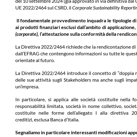
del 10 settembre 2024 (già approvato in via definitiva dal Co
UE 2022/2464 sul CSRD, il
Corporale
Sustainability Reporti
Il fondamentale provvedimento inquadra le tipologie di so
ai prodotti finanziari esclusi dall’ambito di applicazione,
(corporate),
l’attestazione sulla conformità della rendicont
La Direttiva 2022/2464 richiede che la rendicontazione di s
dall’EFRAG che contengono informazioni su tutte le question
orientate al futuro.
La Direttiva 2022/2464 introduce il concetto di “doppia ma
delle sue attività sugli Stakeholders ma anche sugli impatti
un’impresa.
In particolare, si applica alle società costituite nella
responsabilità limitata, società in nome collettivo, soci
costituite nelle forme dell’allegato I alla direttiva 2
creditizi, esclusa Banca d’Italia.
Segnaliamo in particolare interessanti modificazioni appo