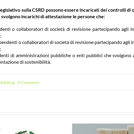
egislativo sulla CSRD possono essere incaricati dei controlli di q
he svolgono incarichi di attestazione le persone che:
nti o collaboratori di società di revisione partecipando agli in
;
endenti o collaboratori di società di revisione partecipando agli in
;
nti di amministrazioni pubbliche o enti pubblici che svolgono a
ontazione di sostenibilità.
on
,
Adulting
0 Comments
CSRD
–
L’Italia
fa
ancora
un
passo
avanti
per
la