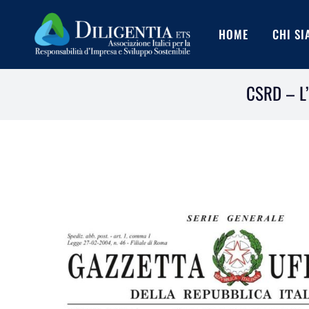
Salta
al
HOME
CHI S
contenuto
CSRD – L