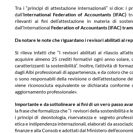
Tra i “principi di attestazione internazionali” si dice: i p
dall’
International Federation of Accountants (IFAC)
tr
rilevanti ai fini dell’attestazione in materia di soste
dall’International
Federation of Accountants (IFAC) tramit
Da notare le note che riguardano i revisori abilitati al rep
Si rileva infatti che “I revisori abilitati al rilascio all
acquisire almeno 25 crediti formativi ogni anno solare, 
caratterizzanti la sostenibilità”. Inoltre, l’attività di form
dagli Albi professionali di appartenenza, e da coloro che col
o sono responsabili della revisione o dell’attestazione del
viene riconosciuta equivalente se dichiarata conform
aggiornamento professionale».
Importante e da sottolineare ai fini di un vero passo avant
la frase che formalizza che “I revisori della sostenibilità e 
i principi di deontologia, riservatezza e segreto profess
etica e indipendenza internazionali, elaborati da associazi
finanze e alla Consob e adottati dal Ministero dell’economi