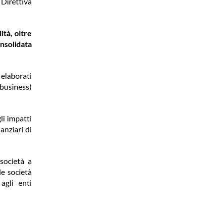
 Direttiva
ità, oltre
onsolidata
 elaborati
 business)
li impatti
anziari di
 società a
le società
agli enti