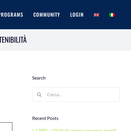
PROGRAMS
COMMUNITY
LOGIN
ENIBILITÀ
Search
Cerca
per:
Recent Posts
CSRD – L’Italia fa ancora un passo avanti