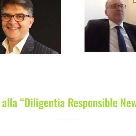
Nupieri Fabbio
Freschi Car
i alla “Diligentia Responsible Ne