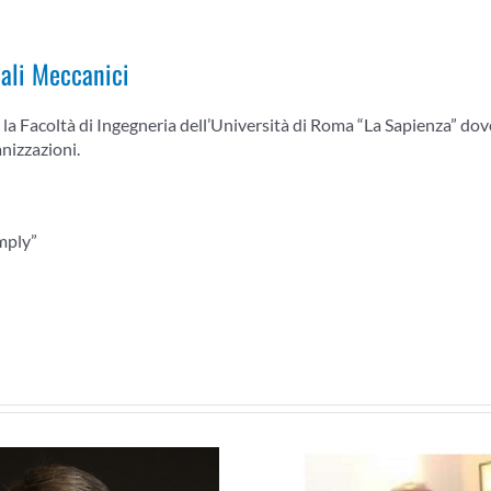
iali Meccanici
a Facoltà di Ingegneria dell’Università di Roma “La Sapienza” dove s
anizzazioni.
mply”