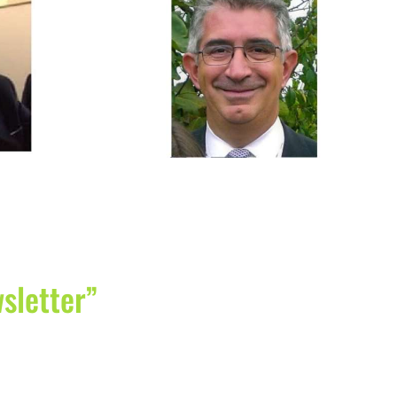
lo Enrico
wsletter”