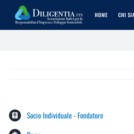
Salta
al
HOME
CHI S
contenuto
Socio Individuale - Fondatore