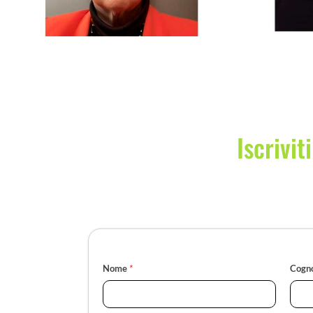
Iscrivit
Nome
*
Cogn