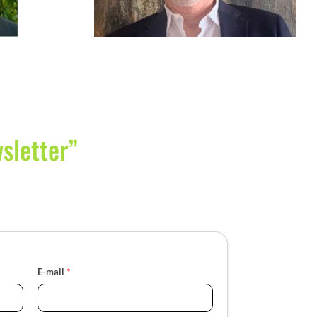
wsletter”
E-mail
*