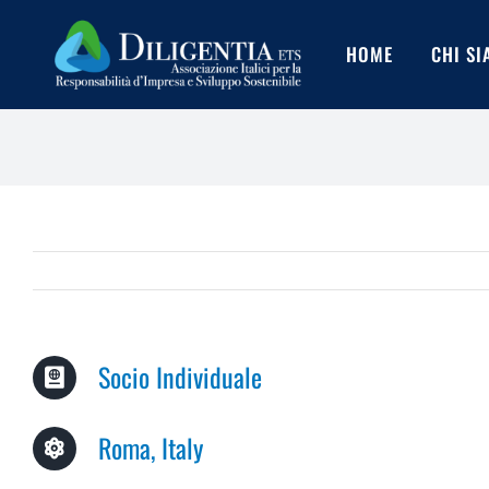
Salta
al
HOME
CHI S
contenuto
Socio Individuale
Roma, Italy