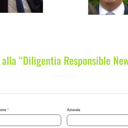
i alla “Diligentia Responsible Ne
ome
*
Azienda