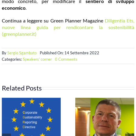
modo concreto, per modificare il
sentiero di sviluppo
economico
.
Continua a leggere su Green Planner Magazine
Diligentia Ets,
nuove linea guida per rendicontare la sostenibilità
(greenplanner.it)
By
Sergio Sgambato
Published On: 14 Settembre 2022
on
Categories:
Speakers' corner
0 Comments
Nasce
Diligentia
ETS
per
definire
Related Posts
linee
guida
per
la
rendicontazione
di
Sostenibilità