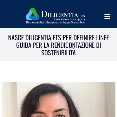
Salta
al
contenuto
Togg
Navig
HOME
NASCE DILIGENTIA ETS PER DEFINIRE LINEE
GUIDA PER LA RENDICONTAZIONE DI
CHI SIAMO
SOSTENIBILITÀ
INFORM
TEAMS
IMPLEMENT
LEARN
PROGRAMS