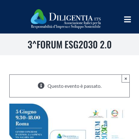
Salta
al
contenuto
Togg
Navig
3^FORUM ESG2030 2.0
HOME
CHI SIAMO
INFORM
×
Questo evento è passato.
TEAMS
IMPLEMENT
LEARN
PROGRAMS