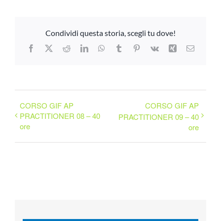
Condividi questa storia, scegli tu dove!
Facebook
X
Reddit
LinkedIn
WhatsApp
Tumblr
Pinterest
Vk
Xing
Email
CORSO GIF AP
CORSO GIF AP
PRACTITIONER 08 – 40
PRACTITIONER 09 – 40
ore
ore