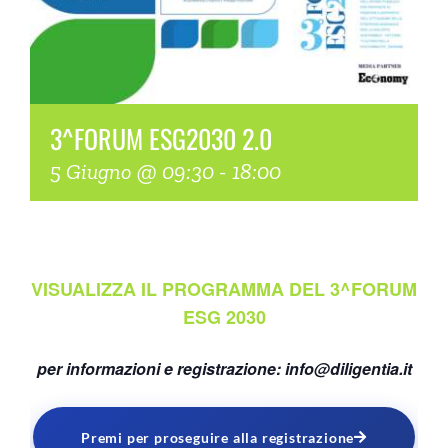
COMMUNITY
LOGIN
3^FORUM ESG2030 2.0
5 Giugno @ 09:30
-
18:00
VISUALIZZA IL PROGRAMMA DEL 3^FORUM
ESG 2030
per informazioni e registrazione:
info@diligentia.it
Premi per proseguire alla registrazione