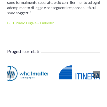
sono formalmente separate, e ciò con riferimento ad ogni
adempimento di legge e conseguenti responsabilità cui
sono soggetti.”
BLB Studio Legale – LinkedIn
Progetti correlati
SIMURG
B
ITINERA S.p.A.
Consulenze e
Servizi snc