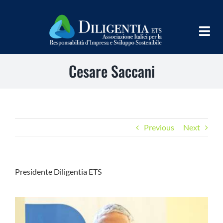
Salta
al
contenuto
Togg
Navig
Cesare Saccani
HOME
CHI SIAMO
INFORM
Previous
Next
TEAMS
IMPLEMENT
Presidente Diligentia ETS
LEARN
PROGRAMS