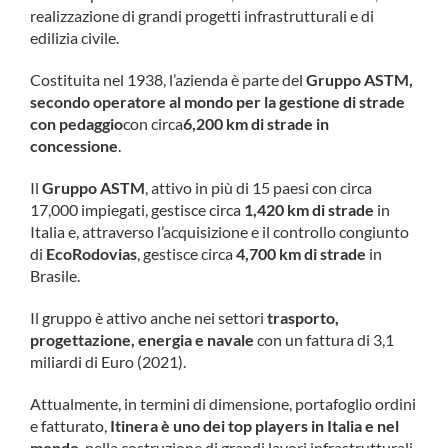
realizzazione di grandi progetti infrastrutturali e di
edilizia civile.
Costituita nel 1938, l’azienda è parte del
Gruppo ASTM,
secondo operatore al mondo
per la gestione di strade
con pedaggio
con circa
6,200 km di strade in
concessione
.
Il
Gruppo ASTM
, attivo in più di 15 paesi con circa
17,000 impiegati, gestisce circa
1,420 km di strade
in
Italia e, attraverso l’acquisizione e il controllo congiunto
di
EcoRodovias
, gestisce circa
4,700 km di strade
in
Brasile.
Il gruppo è attivo anche nei settori
trasporto,
progettazione, energia e navale
con un fattura di 3,1
miliardi di Euro (2021).
Attualmente, in termini di dimensione, portafoglio ordini
e fatturato,
Itinera è uno dei top players in Italia e nel
mondo
, nella costruzione di grandi lavori infrastrutturali