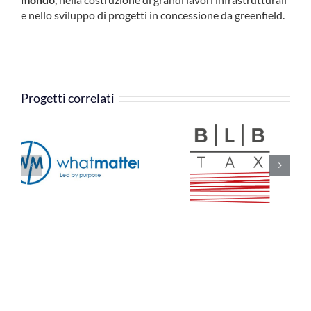
e nello sviluppo di progetti in concessione da greenfield.
Progetti correlati
BLB Studio
SIMURG
B
Associato
Consulenze e
commerciale e
Servizi snc
tributario