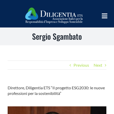
Salta
al
contenuto
Togg
Navig
Sergio Sgambato
HOME
CHI SIAMO
INFORM
Previous
Next
TEAMS
IMPLEMENT
Direttore, Diligentia ETS “Il progetto ESG2030: le nuove
professioni per la sostenibilità”
LEARN
PROGRAMS