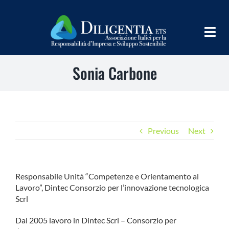
Salta
al
contenuto
Togg
Navig
Sonia Carbone
HOME
CHI SIAMO
INFORM
Previous
Next
TEAMS
IMPLEMENT
Responsabile Unità “Competenze e Orientamento al
Lavoro”, Dintec Consorzio per l’innovazione tecnologica
LEARN
Scrl
PROGRAMS
Dal 2005 lavoro in Dintec Scrl – Consorzio per