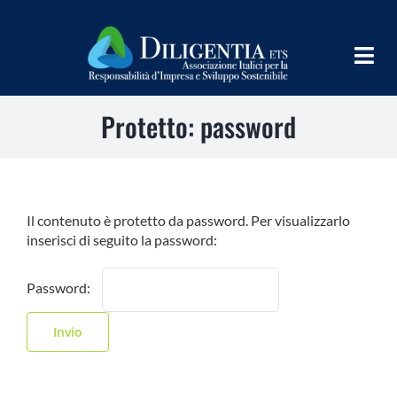
Salta
al
contenuto
Togg
Navig
Protetto: password
HOME
CHI SIAMO
INFORM
Il contenuto è protetto da password. Per visualizzarlo
inserisci di seguito la password:
TEAMS
Password:
IMPLEMENT
LEARN
PROGRAMS