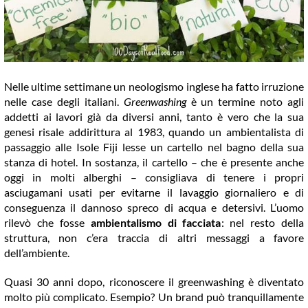
COMMUNITY
LOGIN
Nelle ultime settimane un neologismo inglese ha fatto irruzione
nelle case degli italiani.
Greenwashing
è un termine noto agli
addetti ai lavori già da diversi anni, tanto è vero che la sua
genesi risale addirittura al 1983, quando un ambientalista di
passaggio alle Isole Fiji lesse un cartello nel bagno della sua
stanza di hotel. In sostanza, il cartello – che è presente anche
oggi in molti alberghi – consigliava di tenere i propri
asciugamani usati per evitarne il lavaggio giornaliero e di
conseguenza il dannoso spreco di acqua e detersivi. L’uomo
rilevò che fosse
ambientalismo di facciata
: nel resto della
struttura, non c’era traccia di altri messaggi a favore
dell’ambiente.
Quasi 30 anni dopo, riconoscere il greenwashing è diventato
molto più complicato. Esempio? Un brand può tranquillamente