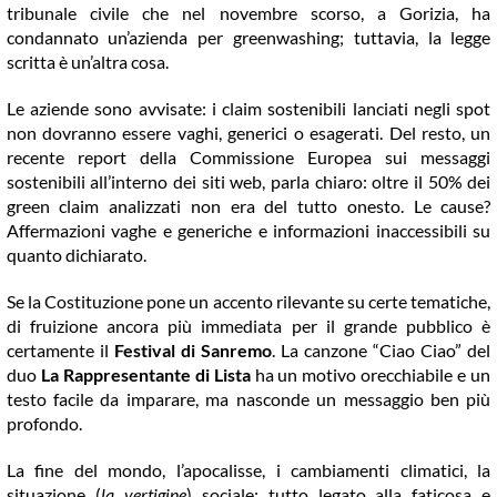
tribunale civile che nel novembre scorso, a Gorizia, ha
condannato un’azienda per greenwashing; tuttavia, la legge
scritta è un’altra cosa.
Le aziende sono avvisate: i claim sostenibili lanciati negli spot
non dovranno essere vaghi, generici o esagerati. Del resto, un
recente report della Commissione Europea sui messaggi
sostenibili all’interno dei siti web, parla chiaro: oltre il 50% dei
green claim analizzati non era del tutto onesto. Le cause?
Affermazioni vaghe e generiche e informazioni inaccessibili su
quanto dichiarato.
Se la Costituzione pone un accento rilevante su certe tematiche,
di fruizione ancora più immediata per il grande pubblico è
certamente il
Festival di Sanremo
. La canzone “Ciao Ciao” del
duo
La Rappresentante di Lista
ha un motivo orecchiabile e un
testo facile da imparare, ma nasconde un messaggio ben più
profondo.
La fine del mondo, l’apocalisse, i cambiamenti climatici, la
situazione (
la vertigine
) sociale: tutto legato alla faticosa e