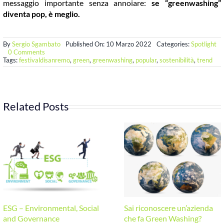
messaggio importante senza annoiare:
se “greenwashing”
diventa pop, è meglio.
By
Sergio Sgambato
Published On: 10 Marzo 2022
Categories:
Spotlight
on
0 Comments
Se
Tags:
festivaldisanremo
,
green
,
greenwashing
,
popular
,
sostenibilità
,
trend
“greenwashing”
diventa
pop
Related Posts
ESG – Environmental, Social
Sai riconoscere un’azienda
and Governance
che fa Green Washing?