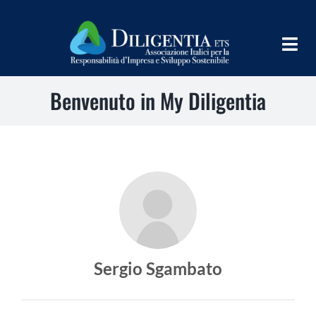
Salta
al
contenuto
Togg
Navig
Benvenuto in My Diligentia
HOME
CHI SIAMO
INFORM
TEAMS
IMPLEMENT
LEARN
Sergio Sgambato
PROGRAMS