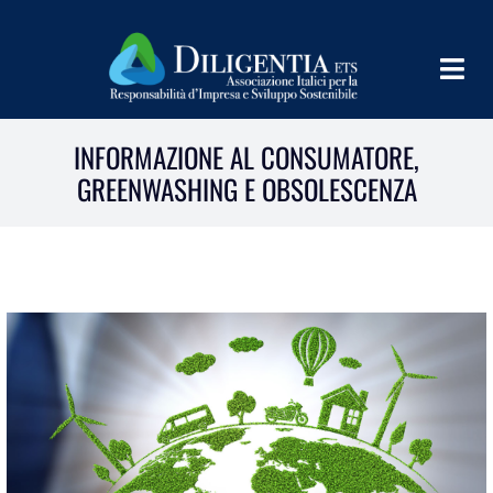
Salta
al
contenuto
Togg
Navig
HOME
INFORMAZIONE AL CONSUMATORE,
GREENWASHING E OBSOLESCENZA
CHI SIAMO
INFORM
TEAMS
IMPLEMENT
LEARN
PROGRAMS