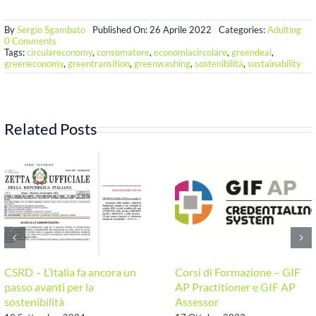
By
Sergio Sgambato
Published On: 26 Aprile 2022
Categories:
Adulting
on
0 Comments
INFORMAZIONE
Tags:
circulareconomy
,
consumatore
,
economiacircolare
,
greendeal
,
AL
greeneconomy
,
greentransition
,
greenwashing
,
sostenibilità
,
sustainability
CONSUMATORE,
GREENWASHING
E
OBSOLESCENZA
Related Posts
CSRD – L’Italia fa ancora un
Corsi di Formazione – GIF
passo avanti per la
AP Practitioner e GIF AP
sostenibilità
Assessor