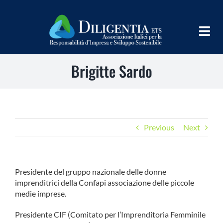
Salta
al
contenuto
Togg
Navig
Brigitte Sardo
HOME
CHI SIAMO
INFORM
Previous
Next
TEAMS
IMPLEMENT
Presidente del gruppo nazionale delle donne
imprenditrici della Confapi associazione delle piccole
LEARN
medie imprese.
PROGRAMS
Presidente CIF (Comitato per l’Imprenditoria Femminile