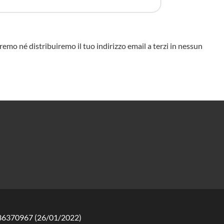
eremo né distribuiremo il tuo indirizzo email a terzi in nessun
2136370967 (26/01/2022)