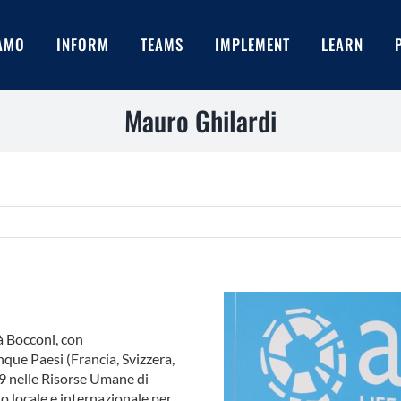
IAMO
INFORM
TEAMS
IMPLEMENT
LEARN
Mauro Ghilardi
à Bocconi, con
nque Paesi (Francia, Svizzera,
1989 nelle Risorse Umane di
o locale e internazionale per