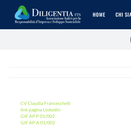
Salta
al
HOME
CHI S
contenuto
CV Claudia Franceschelli
link pagina LinkedIn
GIF AP P 01/002
GIF AP A 01/002