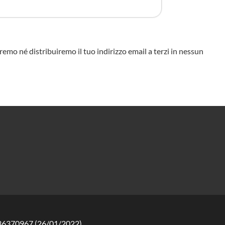
eremo né distribuiremo il tuo indirizzo email a terzi in nessun
2136370967 (26/01/2022)