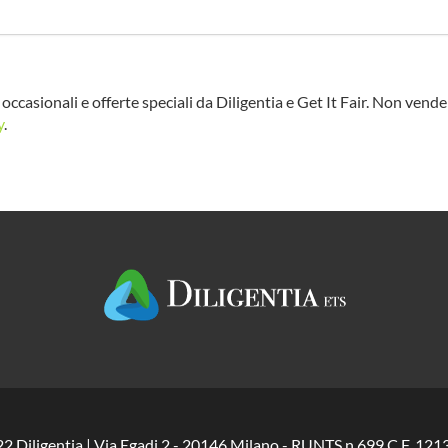
occasionali e offerte speciali da Diligentia e Get It Fair. Non vend
y
.
2 Diligentia | Via Egadi 2 - 20146 Milano - RUNTS n.699 C.F. 1