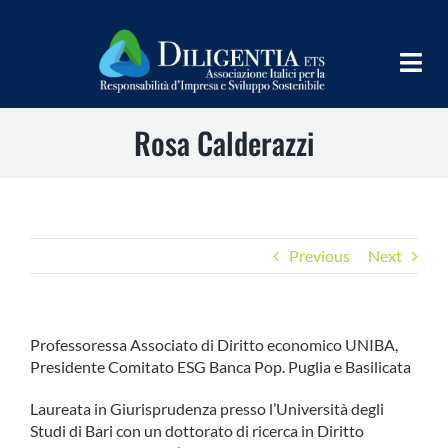
Salta
al
contenuto
Togg
Navig
Rosa Calderazzi
HOME
CHI SIAMO
INFORM
Previous
Next
TEAMS
IMPLEMENT
Professoressa Associato di Diritto economico UNIBA,
Presidente Comitato ESG Banca Pop. Puglia e Basilicata
LEARN
Laureata in Giurisprudenza presso l’Università degli
PROGRAMS
Studi di Bari con un dottorato di ricerca in Diritto