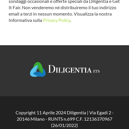
sondaggi occasionali e offerte speciali da Diligentia e Get
It Fair. Non venderemo né distribuiremo il tuo indirizzo
email a terzi in nessun momento. Visualizza la nostra
Informativa sulla
Privacy Policy
.
Copyright 11 Aprile 2024 Diligentia | Via Egadi 2 -
20146 Milano - RUNTS n.699 C.F. 12136370967
(26/01/2022)