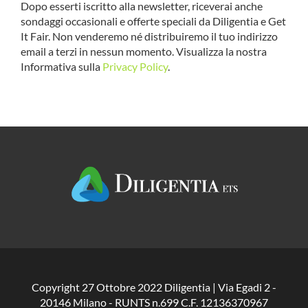
Dopo esserti iscritto alla newsletter, riceverai anche
sondaggi occasionali e offerte speciali da Diligentia e Get
It Fair. Non venderemo né distribuiremo il tuo indirizzo
email a terzi in nessun momento. Visualizza la nostra
Informativa sulla
Privacy Policy
.
Copyright 27 Ottobre 2022 Diligentia | Via Egadi 2 -
20146 Milano - RUNTS n.699 C.F. 12136370967