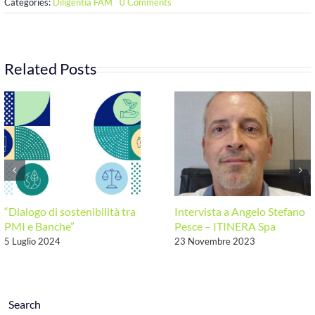
on
Categories:
Diligentia FAM
0 Comments
Perchè
GIF:
la
domanda
e
Related Posts
i
bisogni
“Dialogo di sostenibilità tra
Intervista a Angelo Stefano
PMI e Banche”
Pesce – ITINERA Spa
5 Luglio 2024
23 Novembre 2023
Search