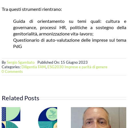
Tra questi strumenti rientrano:
Guida di orientamento su temi quali: cultura e
governance, processi HR, politiche a sostegno della
genitorialità, armonizzazione vita-lavoro;
Questionario di auto-valutazione delle imprese sul tema
PdG
By
Sergio Sgambato
Published On: 15 Giugno 2023
Categories:
Diligentia FAM
,
ESG2030 Imprese e parità di genere
on
0 Comments
Commissione
Tecnica
Parità
di
Genere
Related Posts