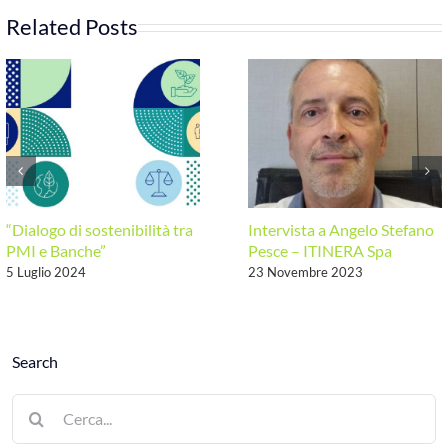
organismo
Related Posts
di
certificazione
accreditato
da
Accredia
per
lo
schema
Get
It
Fair
“Dialogo di sostenibilità tra
Intervista a Angelo Stefano
PMI e Banche”
Pesce – ITINERA Spa
5 Luglio 2024
23 Novembre 2023
Search
Cerca
per: