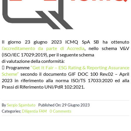
COMMUNITY
LOGIN
Il giorno 23 giugno 2023 ICMQ SpA SB ha ottenuto
l’accreditamento da parte di Accredia
, nello schema V&V
(ISO/IEC 17029:2019), per il seguente schema
di valutazione della conformità:
 Programme
“Get It Fair – ESG Rating & Reporting Assurance
Scheme”
secondo il documento GIF DOC 100 Rev.02 – April
2023 in riferimento alla norma ISO/TS 17033:2020 ed alla
Prassi di Riferimento UNI/PdR 102:2021.
By
Sergio Sgambato
Published On: 29 Giugno 2023
on
Categories:
Diligentia FAM
0 Comments
ICMQ
Spa
SB:
primo