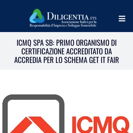
Salta
al
contenuto
Togg
Navig
HOME
ICMQ SPA SB: PRIMO ORGANISMO DI
CERTIFICAZIONE ACCREDITATO DA
CHI SIAMO
ACCREDIA PER LO SCHEMA GET IT FAIR
INFORM
TEAMS
IMPLEMENT
LEARN
PROGRAMS