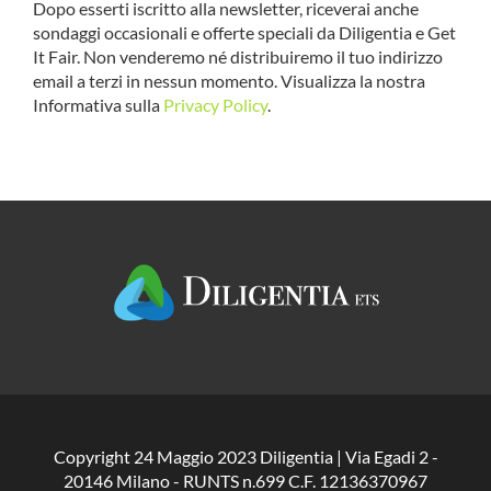
Dopo esserti iscritto alla newsletter, riceverai anche
sondaggi occasionali e offerte speciali da Diligentia e Get
It Fair. Non venderemo né distribuiremo il tuo indirizzo
email a terzi in nessun momento. Visualizza la nostra
Informativa sulla
Privacy Policy
.
Copyright 24 Maggio 2023 Diligentia | Via Egadi 2 -
20146 Milano - RUNTS n.699 C.F. 12136370967