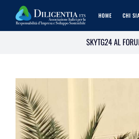
Salta
al
HOME
CHI S
contenuto
SKYTG24 AL FORUM