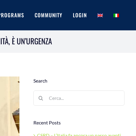
PROGRAMS
COMMUNITY
LOGIN
ITÀ, È UN’URGENZA
Search
Cerca
per:
Recent Posts
CSRD – L’Italia fa ancora un passo avanti