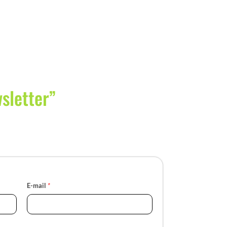
wsletter”
E-mail
*