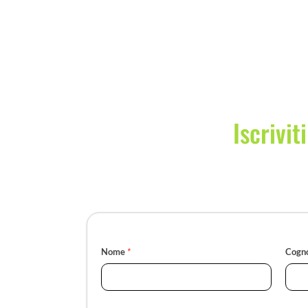
Iscrivit
Nome
*
Cogn