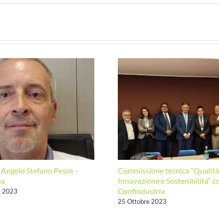
di
formaz
“Inclu
e
Parità
di
Gener
PdR
UNI
125:2
(19-
20
giugno
2023)
a Angelo Stefano Pesce –
Commissione tecnica “Qualità
pa
Innovazione e Sostenibilità” 
Confindustria
e 2023
25 Ottobre 2023