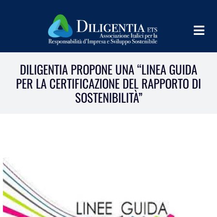
Salta
al
contenuto
Togg
Navig
HOME
DILIGENTIA PROPONE UNA “LINEA GUIDA
PER LA CERTIFICAZIONE DEL RAPPORTO DI
CHI SIAMO
SOSTENIBILITÀ”
INFORM
TEAMS
IMPLEMENT
LEARN
PROGRAMS