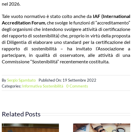
nel 2026.
Tale vuoto normativo è stato colto anche da
IAF (International
Accreditation Forum
, che svolge le funzioni di “accreditamento”
degli organismi che intendono svolgere attività di certificazione
del rapporto di sostenibilità) che, proprio in virtù della proposta
di Diligentia di elaborare uno standard per la certificazione del
rapporto di sostenibilità – ha invitato l’Associazione a
partecipare, in qualità di osservatore, alle attività di una
Commissione “Sostenibilità” recentemente costituita.
By
Sergio Sgambato
Published On: 19 Settembre 2022
on
Categories:
Informativa Sostenibilità
0 Comments
Diligentia
propone
una
“Linea
Guida
Related Posts
per
la
certificazione
del