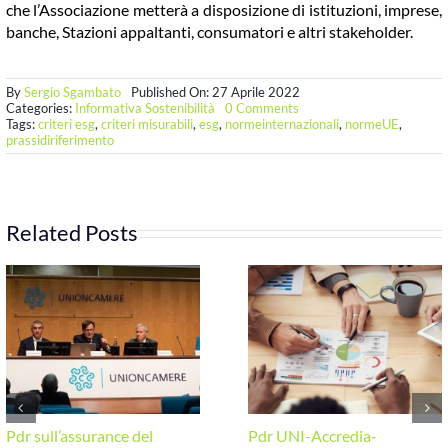
che l’Associazione metterà a disposizione di istituzioni, imprese,
banche, Stazioni appaltanti, consumatori e altri stakeholder.
By
Sergio Sgambato
Published On: 27 Aprile 2022
on
Categories:
Informativa Sostenibilità
0 Comments
Una
Tags:
criteri esg
,
criteri misurabili
,
esg
,
normeinternazionali
,
normeUE
,
Commissione
prassidiriferimento
Tecnica
per
le
Asserzioni
etiche
Related Posts
Pdr sull’assurance del
Pdr UNI-Accredia-