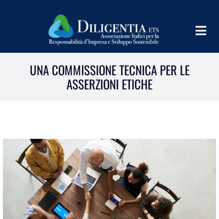
Salta
al
contenuto
Togg
Navig
HOME
UNA COMMISSIONE TECNICA PER LE
ASSERZIONI ETICHE
CHI SIAMO
INFORM
TEAMS
IMPLEMENT
LEARN
PROGRAMS